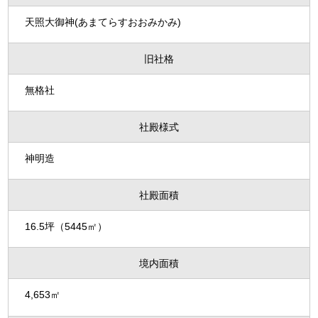
天照大御神(あまてらすおおみかみ)
旧社格
無格社
社殿様式
神明造
社殿面積
16.5坪（5445㎡）
境内面積
4,653㎡