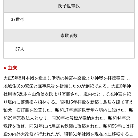
氏子世帯数
37世帯
崇敬者数
37人
由来
大正5年8月本殿を造営し伊勢の神宮神楽殿より神璽を拝授奉安し、
地域住民の繁栄と無事息災を祈願したのが創祀である。大正6年神
社用地5反歩を山角信次氏より寄贈され、境内社として地神宮を祀
り境内に落葉松を植林する。昭和15年拝殿を新築し鳥居を建て替え
狛犬・石灯籠を設置した。昭和17年馬頭観音堂を境内に設けた。昭
和29年宗教法人となり、同30年社号標が奉納された。昭和44年忠
魂碑を改修、同51年には鳥居も鉄製に改築された。昭和55年には拝
殿の内外大改修が行われたが、昭和61年社殿を現在地に移転するこ