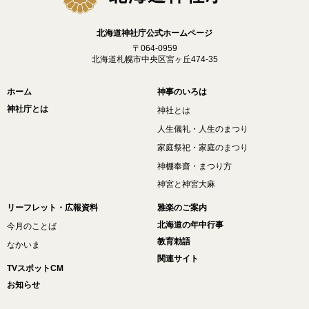
北海道神社庁公式ホームページ
〒064-0959
北海道札幌市中央区宮ヶ丘474-35
ホーム
神事のいろは
神社庁とは
神社とは
人生儀礼・人生のまつり
家庭祭祀・家庭のまつり
神棚奉齋・まつり方
神宮と神宮大麻
リーフレット・広報資料
雅楽のご案内
北海道の年中行事
今月のことば
教育勅語
なかいま
関連サイト
TVスポットCM
お知らせ