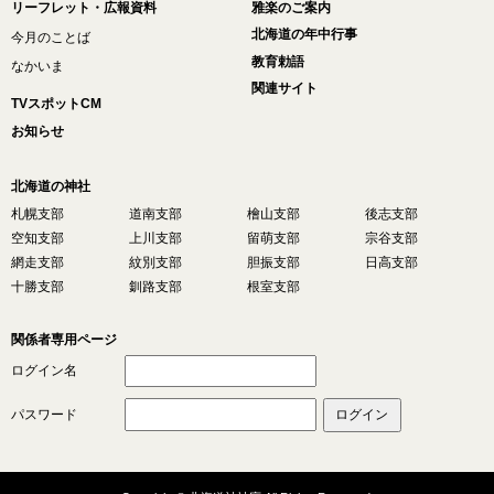
リーフレット・広報資料
雅楽のご案内
北海道の年中行事
今月のことば
教育勅語
なかいま
関連サイト
TVスポットCM
お知らせ
北海道の神社
札幌支部
道南支部
檜山支部
後志支部
空知支部
上川支部
留萌支部
宗谷支部
網走支部
紋別支部
胆振支部
日高支部
十勝支部
釧路支部
根室支部
関係者専用ページ
ログイン名
パスワード