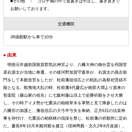
■その他 ： コロナ禍の中で直書きは中止し、書き置きで
お願いしております。
交通機関
JR函館駅から車で10分
由来
明徳元年越前国敦賀郡気比神宮より、八幡大神の御分霊を同国笠
原右源太が当地に奉遷。その後河野加賀守森幸が、右源太の孫左衛
門をして本殿造営をしたが、松前藩祖信広との戦乱の為祭祀営繕不
能となる。蝦夷地大乱の時、松前藩4代慶広が南部大澗より渡来の
智楽院（藤山家の祖先）に七飯村藤山頂上で必勝祈願をさせ大勝
し、その時アイヌ勢が七重浜の柏樹草木を軍勢と見て降参したのは
八幡宮の加護と、藩祖信広の大弓半弓矢を奉納、正月6日の法楽神
事を仰付け、七重浜の柏樹林の伐採を禁じ、松前藩の祈願所に定め
た。慶長8年10月本殿拝殿を建立（現神輿殿・文久2年8月改築）。