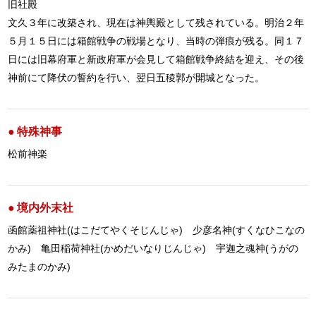
旧社殿
文久３年に改築され、現在は神輿殿として残されている。明治２年
５月１５日には箱館戦争の戦場となり、当時の弾痕が残る。同１７
日には旧幕府軍と新政府軍が会見して箱館戦争終結を迎え、その後
神前にて降伏の誓約を行い、翌日五稜郭が開城となった。
特殊神事
松前神楽
境内外末社
函館薬祖神社(はこだてやくそじんじゃ) 少彦名神(すくなひこなの
かみ) 亀田稲荷神社(かめだいなりじんじゃ) 宇迦之魂神(うがの
みたまのかみ)