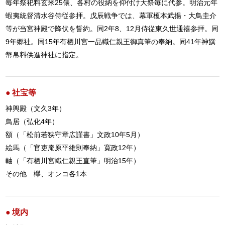
毎年祭祀料玄米25俵、各村の役納を仰付け大祭毎に代参。明治元年
蝦夷統督清水谷侍従参拝。戊辰戦争では、幕軍榎本武揚・大鳥圭介
等が当宮神殿で降伏を誓約。同2年8、12月侍従東久世通禧参拝。同
9年郷社。同15年有栖川宮一品幟仁親王御真筆の奉納。同41年神饌
幣帛料供進神社に指定。
社宝等
神輿殿（文久3年）
鳥居（弘化4年）
額（「松前若狭守章広謹書」文政10年5月）
絵馬（「官吏庵原平維則奉納」寛政12年）
軸（「有栖川宮幟仁親王直筆」明治15年）
その他 欅、オンコ各1本
境内