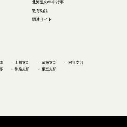
北海道の年中行事
教育勅語
関連サイト
部
上川支部
留萌支部
宗谷支部
部
釧路支部
根室支部