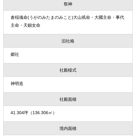
祭神
倉稲魂命(うがのみたまのみこと)大山祇命・大國主命・事代
主命・天鈿女命
旧社格
郷社
社殿様式
神明造
社殿面積
41.304坪（136.306㎡）
境内面積