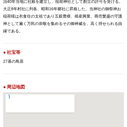
治40年当地に社殿を建立し、稲荷神社として創立の許可を受ける。
大正8年村社に列各、昭和16年郷社に昇格した。当神社の御祭神お
稲荷様は衣食住の太祖であり五穀豊穣、殖産興業、商売繁盛の守護
神として遍く万民の崇敬を集めるその御神威を、高く拝せられる由
縁である。
社宝等
27基の鳥居
周辺地図