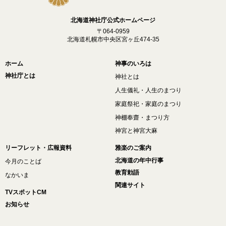
北海道神社庁公式ホームページ
〒064-0959
北海道札幌市中央区宮ヶ丘474-35
ホーム
神事のいろは
神社庁とは
神社とは
人生儀礼・人生のまつり
家庭祭祀・家庭のまつり
神棚奉齋・まつり方
神宮と神宮大麻
リーフレット・広報資料
雅楽のご案内
北海道の年中行事
今月のことば
教育勅語
なかいま
関連サイト
TVスポットCM
お知らせ