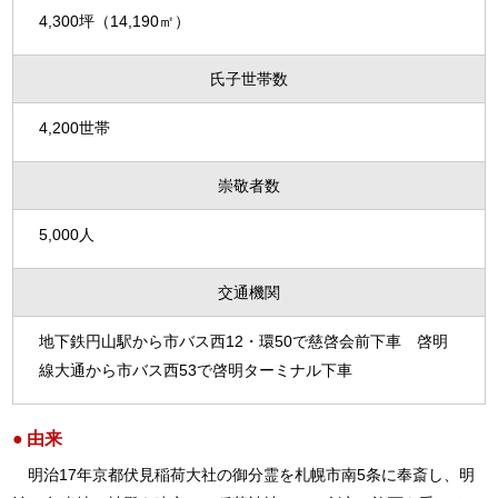
4,300坪（14,190㎡）
氏子世帯数
4,200世帯
崇敬者数
5,000人
交通機関
地下鉄円山駅から市バス西12・環50で慈啓会前下車 啓明
線大通から市バス西53で啓明ターミナル下車
由来
明治17年京都伏見稲荷大社の御分霊を札幌市南5条に奉斎し、明