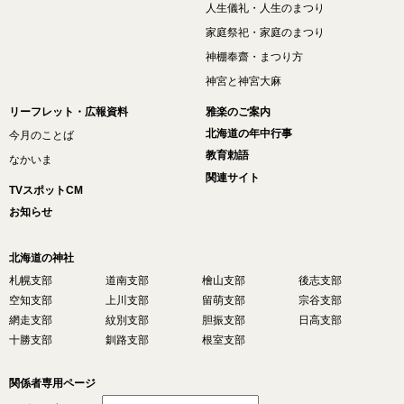
人生儀礼・人生のまつり
家庭祭祀・家庭のまつり
神棚奉齋・まつり方
神宮と神宮大麻
リーフレット・広報資料
雅楽のご案内
北海道の年中行事
今月のことば
教育勅語
なかいま
関連サイト
TVスポットCM
お知らせ
北海道の神社
札幌支部
道南支部
檜山支部
後志支部
空知支部
上川支部
留萌支部
宗谷支部
網走支部
紋別支部
胆振支部
日高支部
十勝支部
釧路支部
根室支部
関係者専用ページ