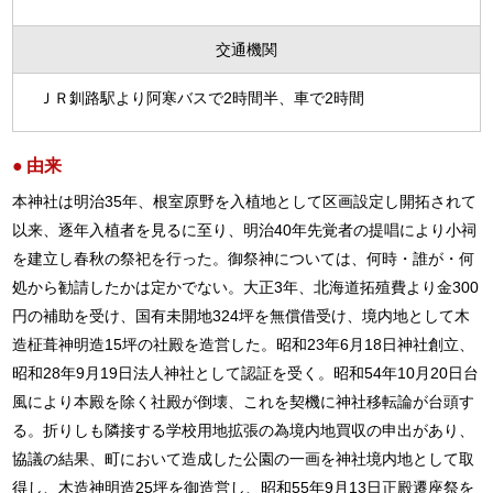
交通機関
ＪＲ釧路駅より阿寒バスで2時間半、車で2時間
由来
本神社は明治35年、根室原野を入植地として区画設定し開拓されて
以来、逐年入植者を見るに至り、明治40年先覚者の提唱により小祠
を建立し春秋の祭祀を行った。御祭神については、何時・誰が・何
処から勧請したかは定かでない。大正3年、北海道拓殖費より金300
円の補助を受け、国有未開地324坪を無償借受け、境内地として木
造柾葺神明造15坪の社殿を造営した。昭和23年6月18日神社創立、
昭和28年9月19日法人神社として認証を受く。昭和54年10月20日台
風により本殿を除く社殿が倒壊、これを契機に神社移転論が台頭す
る。折りしも隣接する学校用地拡張の為境内地買収の申出があり、
協議の結果、町において造成した公園の一画を神社境内地として取
得し、木造神明造25坪を御造営し、昭和55年9月13日正殿遷座祭を