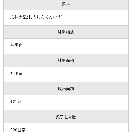
祭神
応神天皇(おうじんてんのう)
社殿様式
神明造
社殿面積
神明造
境内面積
121坪
氏子世帯数
320世帯