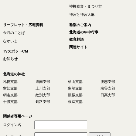
神棚奉齋・まつり方
神宮と神宮大麻
リーフレット・広報資料
雅楽のご案内
北海道の年中行事
今月のことば
教育勅語
なかいま
関連サイト
TVスポットCM
お知らせ
北海道の神社
札幌支部
道南支部
檜山支部
後志支部
空知支部
上川支部
留萌支部
宗谷支部
網走支部
紋別支部
胆振支部
日高支部
十勝支部
釧路支部
根室支部
関係者専用ページ
ログイン名