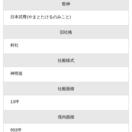
祭神
日本武尊(やまとたけるのみこと)
旧社格
村社
社殿様式
神明造
社殿面積
13坪
境内面積
993坪