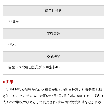
氏子世帯数
75世帯
崇敬者数
60人
交通機関
函館バス北桧山営業所下車徒歩4㎞
由来
明治35年､愛知県からの入植者が地元の熱田神宮より御分霊を戴
き祀ったことに始まる。大正6年7月8日､現在地に移転した。境内は
広く小中学校の校庭として利用され､青年団の対抗野球などが催さ