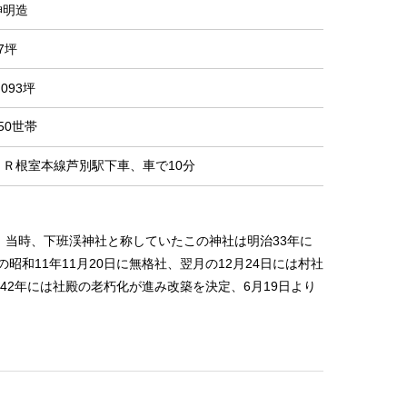
神明造
7坪
,093坪
50世帯
ＪＲ根室本線芦別駅下車、車で10分
。当時、下班渓神社と称していたこの神社は明治33年に
和11年11月20日に無格社、翌月の12月24日には村社
42年には社殿の老朽化が進み改築を決定、6月19日より