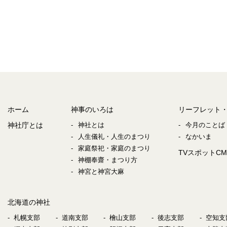
ホーム
神事のいろは
リーフレット
神社庁とは
神社とは
今月のことば
人生儀礼・人生のまつり
なかいま
家庭祭祀・家庭のまつり
TVスポットCM
神棚奉齋・まつり方
神宮と神宮大麻
北海道の神社
札幌支部
道南支部
檜山支部
後志支部
空知支