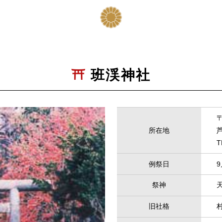
班渓神社
所在地
例祭日
9
祭神
旧社格