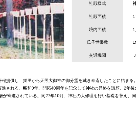
社殿様式
社殿面積
1
境内面積
1
氏子世帯数
1
交通機関
0坪程提供し、郷里から天照大御神の御分霊を戴き奉斎したことに始まる
寄進される。昭和9年、開拓40周年を記念して神社の昇格を請願、2年後の昭
居が寄進されている。同27年10月、神社の大修理を行い基礎を替え、同