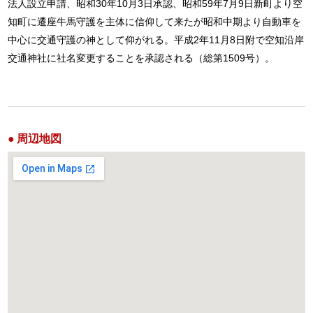
法人設立申請、昭和30年10月3日承認、昭和59年7月9日新町より空
知町に遷座牛馬守護を主体に信仰して来たが昭和中期より自動車を
中心に交通守護の神として仰がれる。平成2年11月8日附で空知沿岸
交通神社に社名変更することを承認される（総第1509号）。
周辺地図