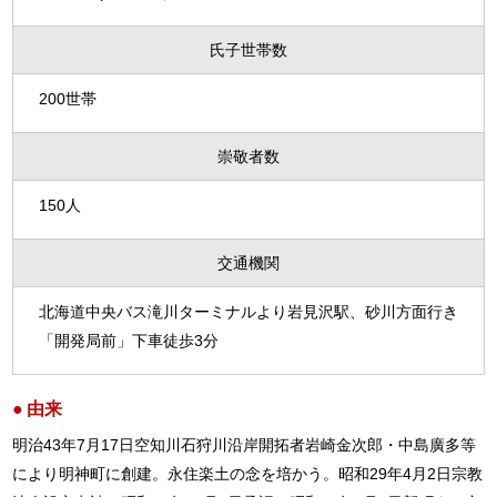
氏子世帯数
200世帯
崇敬者数
150人
交通機関
北海道中央バス滝川ターミナルより岩見沢駅、砂川方面行き
「開発局前」下車徒歩3分
由来
明治43年7月17日空知川石狩川沿岸開拓者岩崎金次郎・中島廣多等
により明神町に創建。永住楽土の念を培かう。昭和29年4月2日宗教