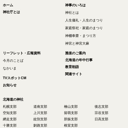
ホーム
神事のいろは
神社庁とは
神社とは
人生儀礼・人生のまつり
家庭祭祀・家庭のまつり
神棚奉齋・まつり方
神宮と神宮大麻
リーフレット・広報資料
雅楽のご案内
北海道の年中行事
今月のことば
教育勅語
なかいま
関連サイト
TVスポットCM
お知らせ
北海道の神社
札幌支部
道南支部
檜山支部
後志支部
空知支部
上川支部
留萌支部
宗谷支部
網走支部
紋別支部
胆振支部
日高支部
十勝支部
釧路支部
根室支部