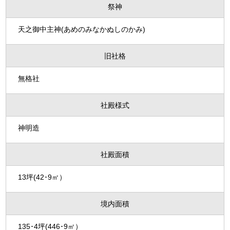
祭神
天之御中主神(あめのみなかぬしのかみ)
旧社格
無格社
社殿様式
神明造
社殿面積
13坪(42･9㎡）
境内面積
135･4坪(446･9㎡）