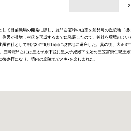
として目梨漁場の開発に際し、羅臼岳霊峰の山霊を船見町の丘陵地（後の
、住民が激増し村落を形成するまでに発展したので、神社を環境のよい
羅神社として明治28年6月15日に現在地に遷座した。其の後、大正3年
した。霊峰羅臼岳には皇太子殿下並に皇太子妃殿下を始め三笠宮崇仁親王
に御参拝になり、境内の丘陵地でスキ-を楽しまれた。