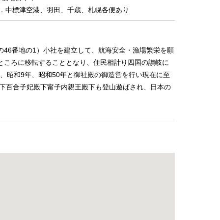
2．中標津空港、羽田、千歳、札幌各便あり
46番地の1）小社を建立して、航海安全・漁場繁栄を願
ところに移転することとなり、住民相計り四国の讃岐に
、昭和9年、昭和50年と御社殿の御造営を行い現在に至
殿下百合子妃殿下甯子内親王殿下も登山遊ばされ、日本の