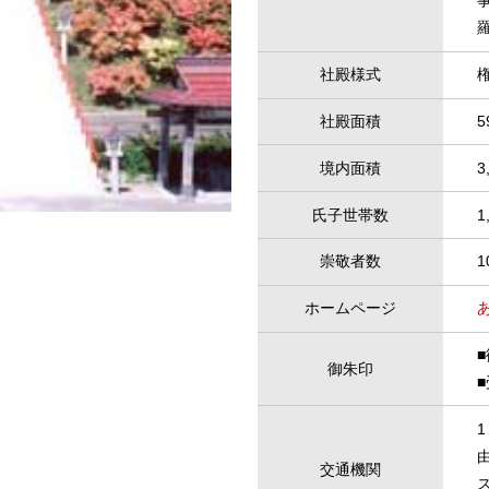
社殿様式
社殿面積
5
境内面積
3
氏子世帯数
1
崇敬者数
1
ホームページ
御朱印
■
交通機関