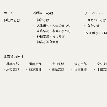
ホーム
神事のいろは
リーフレット
神社庁とは
神社とは
今月のことば
人生儀礼・人生のまつり
なかいま
家庭祭祀・家庭のまつり
TVスポットCM
神棚奉齋・まつり方
神宮と神宮大麻
北海道の神社
札幌支部
道南支部
檜山支部
後志支部
空知支
網走支部
紋別支部
胆振支部
日高支部
十勝支