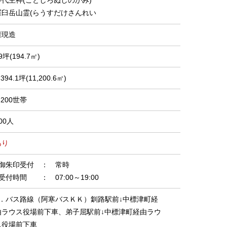
事代主神(ことしろぬしのかみ)
羅臼岳山霊(らうすだけさんれい
権現造
9坪(194.7㎡)
,394.1坪(11,200.6㎡)
,200世帯
00人
あり
■御朱印受付 ： 常時
受付時間 ： 07:00～19:00
1．バス路線（阿寒バスＫＫ）釧路駅前↓中標津町経
由ラウス役場前下車、弟子屈駅前↓中標津町経由ラウ
ス役場前下車