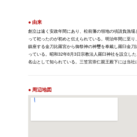
由来
創立は遠く安政年間にあり、松前藩の領地の頃請負漁場
って祀ったのが初めと伝えられている。明治年間に至り
鎮座する金刀比羅宮から御祭神の神璽を奉戴し羅臼金刀比
っている。昭和32年8月3日宗教法人羅臼神社を設立
名山として知られている。三笠宮崇仁親王殿下には当社
周辺地図