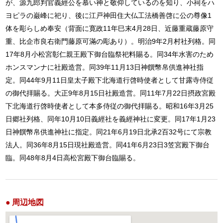
が、源九郎判官義經公を慕い神と敬仰しているのを知り、小祠をハ
ヨピラの巌峰に祀り、後に江戸神田住大仏工法橋善啓に公の尊像1
体を彫らしめ奉安（背面に寛政11年巳末4月28日、近藤重蔵藤原守
重、比企市良右衛門藤原可滿の彫あり）。明治9年2月村社列格。同
17年8月小松宮彰仁親王殿下御台臨祭祀料賜る。同34年水害のため
ホンスマンナに社殿造営。同39年11月13日神饌幣帛供進神社指
定。同44年9月11日皇太子殿下北海道行啓時使者として甘露寺侍従
の御代拝賜る。大正9年8月15日社殿造営。同11年7月22日摂政宮殿
下北海道行啓時使者として本多侍従の御代拝賜る。昭和16年3月25
日郷社列格、同年10月10日義經社を義經神社に変更。同17年1月23
日神饌幣帛供進神社に指定。同21年6月19日北承2百32号にて宗教
法人。同36年8月15日現社殿造営。同41年6月23日3笠宮殿下御台
臨。同48年8月4日高松宮殿下御台臨賜る。
周辺地図