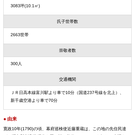
3083坪(10.1㎡)
氏子世帯数
2663世帯
崇敬者数
300人
交通機関
ＪＲ日高本線富川駅より車で10分（国道237号線を北上）、
新千歳空港より車で70分
由来
寛政10年(1790)の頃、幕府巡検使近藤重蔵は、この地の先住民達