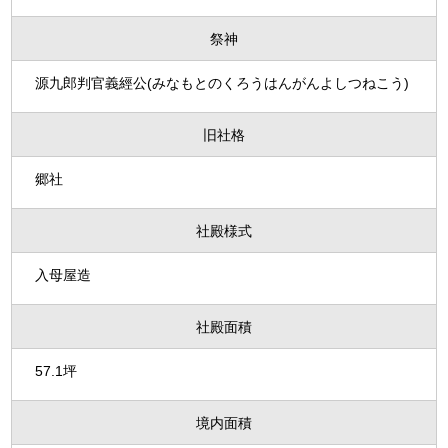
祭神
源九郎判官義經公(みなもとのくろうはんがんよしつねこう)
旧社格
郷社
社殿様式
入母屋造
社殿面積
57.1坪
境内面積