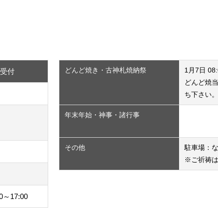
どんど焼き・古神札焼納祭
1月7日 08:
祷受付
どんど焼
－
ち下さい
年末年始・神事・諸行事
－
その他
駐車場：なし
－
※ご祈祷
－
00～17:00