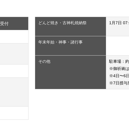
どんど焼き・古神札焼納祭
1月7日 07:
祷受付
※
年末年始・神事・諸行事
※
その他
駐車場：約4
※御祈祷
※
※4日〜6
※7日授与所
※
※