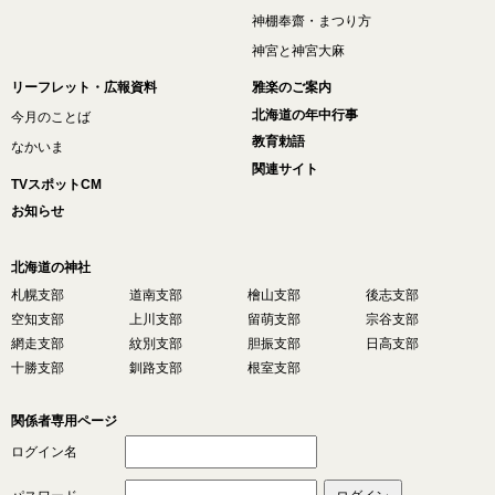
神棚奉齋・まつり方
神宮と神宮大麻
リーフレット・広報資料
雅楽のご案内
北海道の年中行事
今月のことば
教育勅語
なかいま
関連サイト
TVスポットCM
お知らせ
北海道の神社
札幌支部
道南支部
檜山支部
後志支部
空知支部
上川支部
留萌支部
宗谷支部
網走支部
紋別支部
胆振支部
日高支部
十勝支部
釧路支部
根室支部
関係者専用ページ
ログイン名