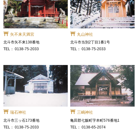
矢不来天満宮
丸山神社
北斗市矢不来138番地
北斗市当別2丁目1番1号
0138-75-2033
0138-75-2033
瑞石神社
三嶋神社
北斗市三ッ石173番地
亀田郡七飯町字本町576番地1
0138-75-2033
0138-65-2074